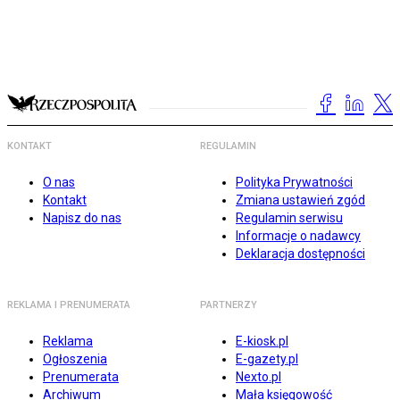
KONTAKT
REGULAMIN
O nas
Polityka Prywatności
Kontakt
Zmiana ustawień zgód
Napisz do nas
Regulamin serwisu
Informacje o nadawcy
Deklaracja dostępności
REKLAMA I PRENUMERATA
PARTNERZY
Reklama
E-kiosk.pl
Ogłoszenia
E-gazety.pl
Prenumerata
Nexto.pl
Archiwum
Mała księgowość