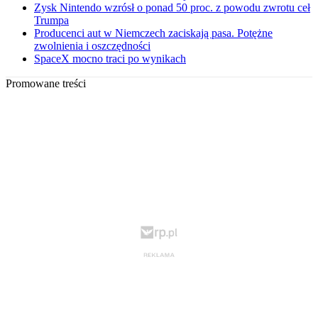
Zysk Nintendo wzrósł o ponad 50 proc. z powodu zwrotu ceł
Trumpa
Producenci aut w Niemczech zaciskają pasa. Potężne
zwolnienia i oszczędności
SpaceX mocno traci po wynikach
Promowane treści