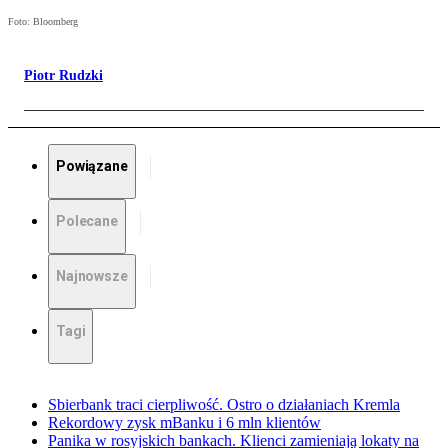
Foto: Bloomberg
Piotr Rudzki
Powiązane
Polecane
Najnowsze
Tagi
Sbierbank traci cierpliwość. Ostro o działaniach Kremla
Rekordowy zysk mBanku i 6 mln klientów
Panika w rosyjskich bankach. Klienci zamieniają lokaty na