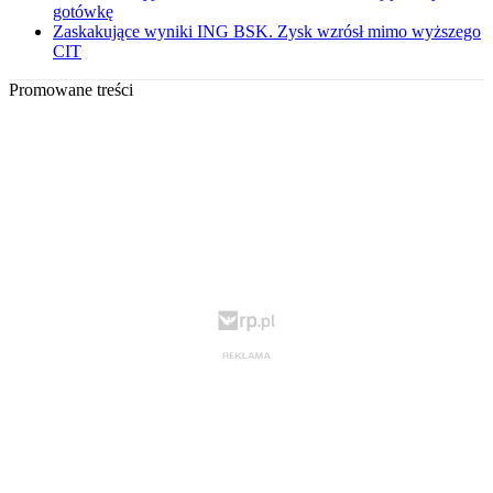
gotówkę
Zaskakujące wyniki ING BSK. Zysk wzrósł mimo wyższego
CIT
Promowane treści