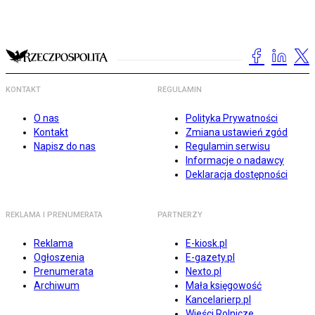
KONTAKT
REGULAMIN
O nas
Polityka Prywatności
Kontakt
Zmiana ustawień zgód
Napisz do nas
Regulamin serwisu
Informacje o nadawcy
Deklaracja dostępności
REKLAMA I PRENUMERATA
PARTNERZY
Reklama
E-kiosk.pl
Ogłoszenia
E-gazety.pl
Prenumerata
Nexto.pl
Archiwum
Mała księgowość
Kancelarierp.pl
Wieści Rolnicze