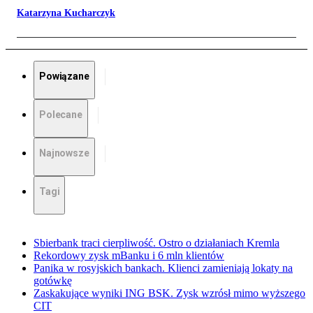
Katarzyna Kucharczyk
Powiązane
Polecane
Najnowsze
Tagi
Sbierbank traci cierpliwość. Ostro o działaniach Kremla
Rekordowy zysk mBanku i 6 mln klientów
Panika w rosyjskich bankach. Klienci zamieniają lokaty na
gotówkę
Zaskakujące wyniki ING BSK. Zysk wzrósł mimo wyższego
CIT