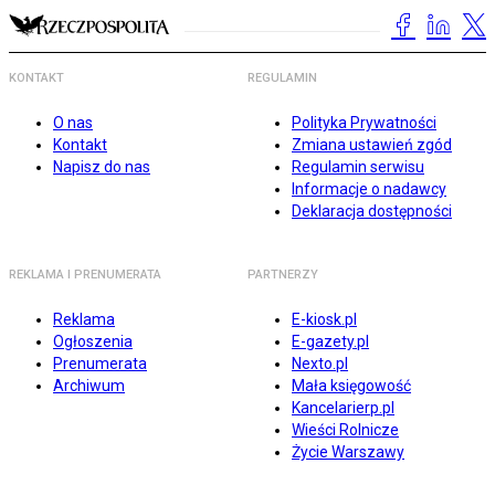
KONTAKT
REGULAMIN
O nas
Polityka Prywatności
Kontakt
Zmiana ustawień zgód
Napisz do nas
Regulamin serwisu
Informacje o nadawcy
Deklaracja dostępności
REKLAMA I PRENUMERATA
PARTNERZY
Reklama
E-kiosk.pl
Ogłoszenia
E-gazety.pl
Prenumerata
Nexto.pl
Archiwum
Mała księgowość
Kancelarierp.pl
Wieści Rolnicze
Życie Warszawy