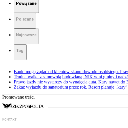
Powiązane
Polecane
Najnowsze
Tagi
Banki mogą żądać od klientów skanu dowodu osobistego. Praw
Trudna walka z samowolą budowlaną. NIK wini gminy i nadzór
Prawo jazdy nie wystarczy do wynajęcia auta. Kary nawet do 30
Zakaz wyjazdu do sanatorium przez rok. Resort planuje „kary”
Promowane treści
KONTAKT