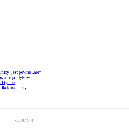
nicy: jest pewne „ale”
, a te polityków
 tys. zł
 dla kuracjuszy
REGULAMIN