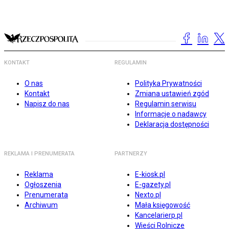
KONTAKT
REGULAMIN
O nas
Polityka Prywatności
Kontakt
Zmiana ustawień zgód
Napisz do nas
Regulamin serwisu
Informacje o nadawcy
Deklaracja dostępności
REKLAMA I PRENUMERATA
PARTNERZY
Reklama
E-kiosk.pl
Ogłoszenia
E-gazety.pl
Prenumerata
Nexto.pl
Archiwum
Mała księgowość
Kancelarierp.pl
Wieści Rolnicze