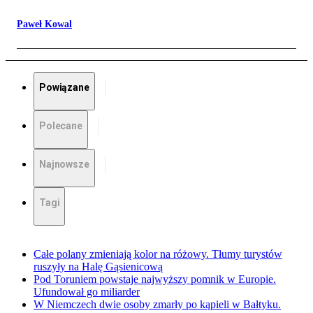
Paweł Kowal
Powiązane
Polecane
Najnowsze
Tagi
Całe polany zmieniają kolor na różowy. Tłumy turystów
ruszyły na Halę Gąsienicową
Pod Toruniem powstaje najwyższy pomnik w Europie.
Ufundował go miliarder
W Niemczech dwie osoby zmarły po kąpieli w Bałtyku.