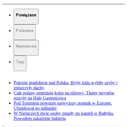
Powiązane
Polecane
Najnowsze
Tagi
Potężne gradobicie nad Polską. Bryły lodu wybiły szyby i
zniszczyły dachy
Całe polany zmieniają kolor na różowy. Tłumy turystów
ruszyły na Halę Gąsienicową
Pod Toruniem powstaje najwyższy pomnik w Europie.
Ufundował go miliarder
W Niemczech dwie osoby zmarły po kąpieli w Bałtyku.
Powodem zakażenie bakterią