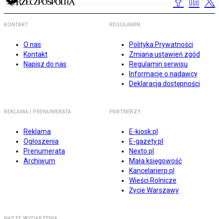
KONTAKT
REGULAMIN
O nas
Polityka Prywatności
Kontakt
Zmiana ustawień zgód
Napisz do nas
Regulamin serwisu
Informacje o nadawcy
Deklaracja dostępności
REKLAMA I PRENUMERATA
PARTNERZY
Reklama
E-kiosk.pl
Ogłoszenia
E-gazety.pl
Prenumerata
Nexto.pl
Archiwum
Mała księgowość
Kancelarierp.pl
Wieści Rolnicze
Życie Warszawy
NASZE WYDARZENIA