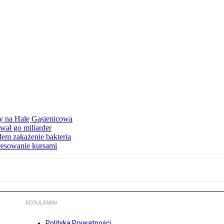
ły na Halę Gąsienicową
ał go miliarder
em zakażenie bakterią
eresowanie kursami
REGULAMIN
Polityka Prywatności