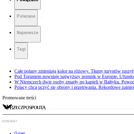
Polecane
Najnowsze
Tagi
Całe polany zmieniają kolor na różowy. Tłumy turystów ruszy
Pod Toruniem powstaje najwyższy pomnik w Europie. Ufundow
W Niemczech dwie osoby zmarły po kąpieli w Bałtyku. Powod
Polacy chcą uczyć się obrony i przetrwania. Rekordowe zaint
Promowane treści
KONTAKT
O nas