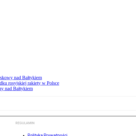
ojskowy nad Bałtykiem
 rosyjskiej rakiety w Polsce
ny nad Bałtykiem
REGULAMIN
Polityka Prywatności