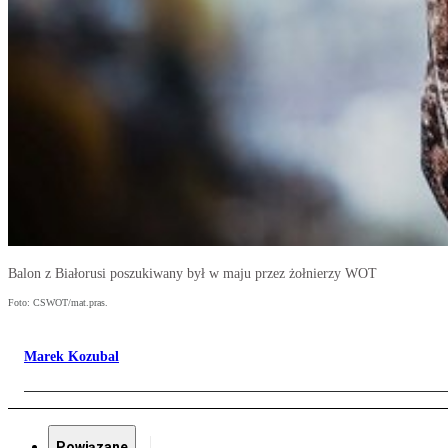
Balon z Białorusi poszukiwany był w maju przez żołnierzy WOT
Foto: CSWOT/mat.pras.
Marek Kozubal
Powiązane