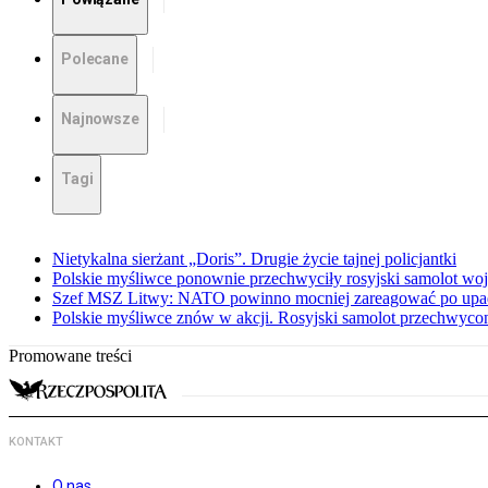
Polecane
Najnowsze
Tagi
Nietykalna sierżant „Doris”. Drugie życie tajnej policjantki
Polskie myśliwce ponownie przechwyciły rosyjski samolot w
Szef MSZ Litwy: NATO powinno mocniej zareagować po upadku
Polskie myśliwce znów w akcji. Rosyjski samolot przechwyco
Promowane treści
KONTAKT
O nas