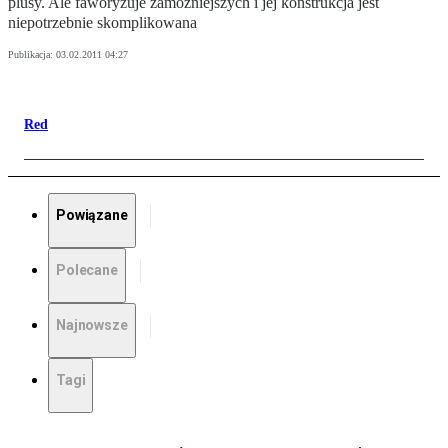
plusy. Ale faworyzuje zamożniejszych i jej konstrukcja jest
niepotrzebnie skomplikowana
Publikacja:
03.02.2011 04:27
Red
Powiązane
Polecane
Najnowsze
Tagi