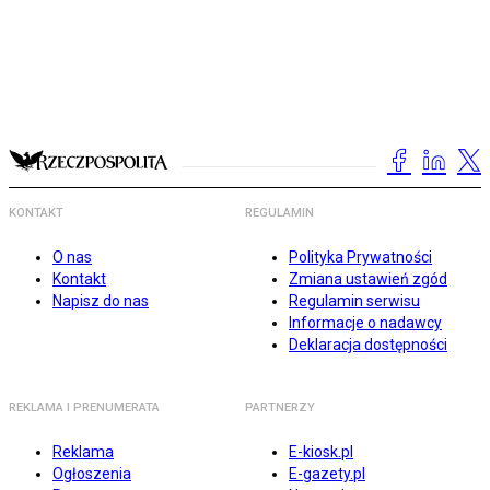
KONTAKT
REGULAMIN
O nas
Polityka Prywatności
Kontakt
Zmiana ustawień zgód
Napisz do nas
Regulamin serwisu
Informacje o nadawcy
Deklaracja dostępności
REKLAMA I PRENUMERATA
PARTNERZY
Reklama
E-kiosk.pl
Ogłoszenia
E-gazety.pl