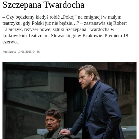
Szczepana Twardocha
– Czy będziemy kiedyś robić „Pokój” na emigracji w małym
teatrzyku, gdy Polski już nie będzie…? – zastanawia się Robert
Talarczyk, reżyser nowej sztuki Szczepana Twardocha w
krakowskim Teatrze im. Słowackiego w Krakowie. Premiera 18
czerwca
Publikacja:
17.06.2025 04:36