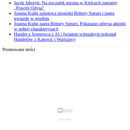
Jacek Jabrzyk: Na początek sezonu w Kielcach zagramy
„Powrót Odysa"
Joanna Kulig zaśpiewa piosenki Britney Spears i zagra
gwiazdę w grudniu
Joanna Kulig zagra Britney Spears. Pokazano zdjęcia aktorki
w pełnej charakteryzacji
Hamlet z Sosnowca z AI i światem wirtualnym pokonał
Hamletów z Katowic i Warszawy
Promowane treści