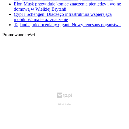
Elon Musk przewiduje koniec znaczenia pieniędzy i wojnę
domową w Wielkiej Brytanii
Cypr i Schengen: Dlaczego infrastruktura wspierająca
mobilność ma teraz znaczenie
Tajlandia, niedoceniany gigant. Nowy renesans pogaństwa
Promowane treści