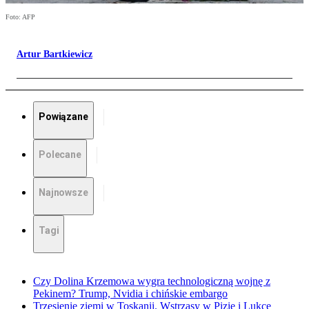
Foto: AFP
Artur Bartkiewicz
Powiązane
Polecane
Najnowsze
Tagi
Czy Dolina Krzemowa wygra technologiczną wojnę z
Pekinem? Trump, Nvidia i chińskie embargo
Trzęsienie ziemi w Toskanii. Wstrząsy w Pizie i Lukce