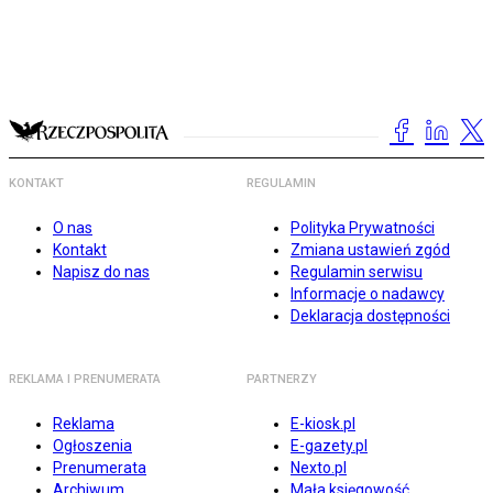
KONTAKT
REGULAMIN
O nas
Polityka Prywatności
Kontakt
Zmiana ustawień zgód
Napisz do nas
Regulamin serwisu
Informacje o nadawcy
Deklaracja dostępności
REKLAMA I PRENUMERATA
PARTNERZY
Reklama
E-kiosk.pl
Ogłoszenia
E-gazety.pl
Prenumerata
Nexto.pl
Archiwum
Mała księgowość