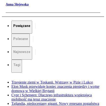
Anna Słojewska
Powiązane
Polecane
Najnowsze
Tagi
Trzęsienie ziemi w Toskanii. Wstrząsy w Pizie i Lukce
Elon Musk przewiduje koniec znaczenia pieniędzy i wojnę
domową w Wielkiej Brytanii
Cypr i Schengen: Dlaczego infrastruktura wspierająca
mobilność ma teraz znaczenie
Tajlandia, niedoceniany gigant. Nowy renesans pogaństwa