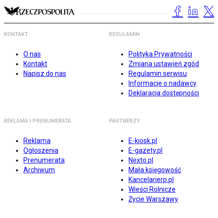
KONTAKT
REGULAMIN
O nas
Polityka Prywatności
Kontakt
Zmiana ustawień zgód
Napisz do nas
Regulamin serwisu
Informacje o nadawcy
Deklaracja dostępności
REKLAMA I PRENUMERATA
PARTNERZY
Reklama
E-kiosk.pl
Ogłoszenia
E-gazety.pl
Prenumerata
Nexto.pl
Archiwum
Mała księgowość
Kancelarierp.pl
Wieści Rolnicze
Życie Warszawy