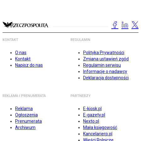
KONTAKT
REGULAMIN
O nas
Polityka Prywatności
Kontakt
Zmiana ustawień zgód
Napisz do nas
Regulamin serwisu
Informacje o nadawcy
Deklaracja dostępności
REKLAMA I PRENUMERATA
PARTNERZY
Reklama
E-kiosk.pl
Ogłoszenia
E-gazety.pl
Prenumerata
Nexto.pl
Archiwum
Mała księgowość
Kancelarierp.pl
Wieści Rolnicze