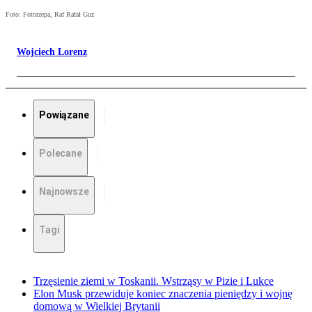
Foto: Fotorzepa, Raf Rafał Guz
Wojciech Lorenz
Powiązane
Polecane
Najnowsze
Tagi
Trzęsienie ziemi w Toskanii. Wstrząsy w Pizie i Lukce
Elon Musk przewiduje koniec znaczenia pieniędzy i wojnę
domową w Wielkiej Brytanii