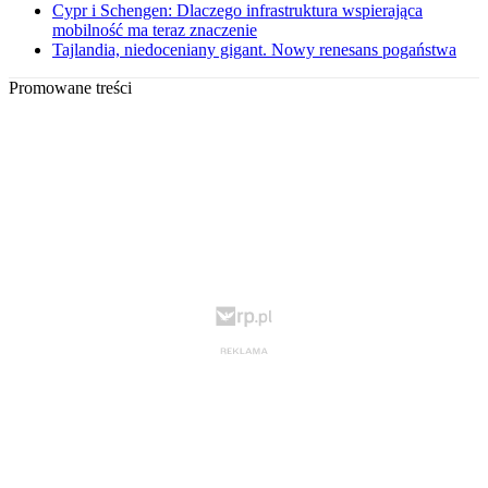
Cypr i Schengen: Dlaczego infrastruktura wspierająca
mobilność ma teraz znaczenie
Tajlandia, niedoceniany gigant. Nowy renesans pogaństwa
Promowane treści