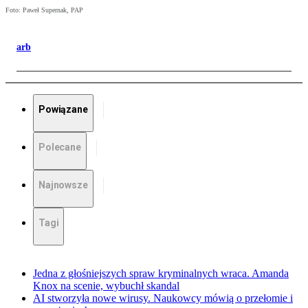
Foto: Paweł Supernak, PAP
arb
Powiązane
Polecane
Najnowsze
Tagi
Jedna z głośniejszych spraw kryminalnych wraca. Amanda
Knox na scenie, wybuchł skandal
AI stworzyła nowe wirusy. Naukowcy mówią o przełomie i