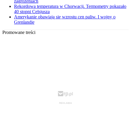
zagrożeniach
Rekordowa temperatura w Chorwacji. Termometry pokazało
40 stopni Celsjusza
Amerykanie obawiają się wzrostu cen paliw. I wojny o
Grenlandię
Promowane treści