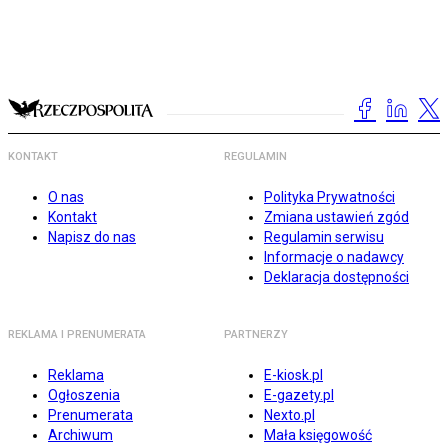
KONTAKT
REGULAMIN
O nas
Polityka Prywatności
Kontakt
Zmiana ustawień zgód
Napisz do nas
Regulamin serwisu
Informacje o nadawcy
Deklaracja dostępności
REKLAMA I PRENUMERATA
PARTNERZY
Reklama
E-kiosk.pl
Ogłoszenia
E-gazety.pl
Prenumerata
Nexto.pl
Archiwum
Mała księgowość