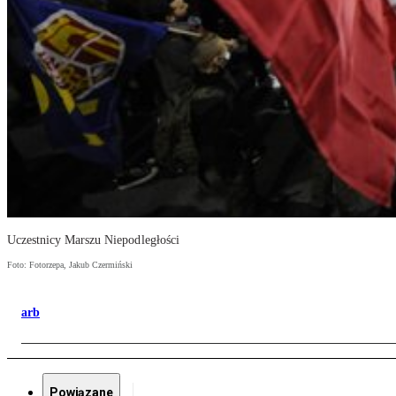
Uczestnicy Marszu Niepodległości
Foto: Fotorzepa, Jakub Czermiński
arb
Powiązane