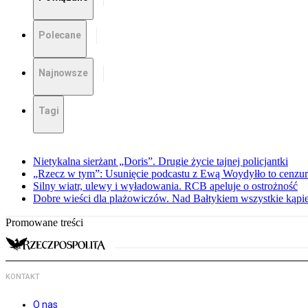
Polecane
Najnowsze
Tagi
Nietykalna sierżant „Doris”. Drugie życie tajnej policjantki
„Rzecz w tym”: Usunięcie podcastu z Ewą Woydyłło to cenzur
Silny wiatr, ulewy i wyładowania. RCB apeluje o ostrożność
Dobre wieści dla plażowiczów. Nad Bałtykiem wszystkie kąpie
Promowane treści
KONTAKT
O nas