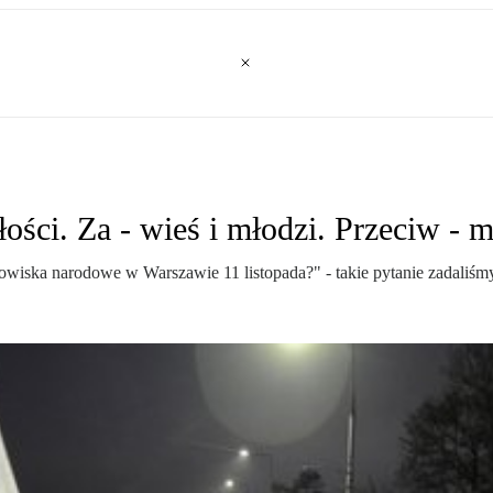
ści. Za - wieś i młodzi. Przeciw - mi
owiska narodowe w Warszawie 11 listopada?" - takie pytanie zadaliśm