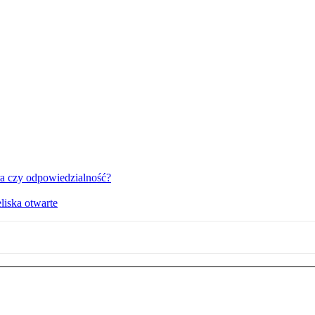
a czy odpowiedzialność?
liska otwarte