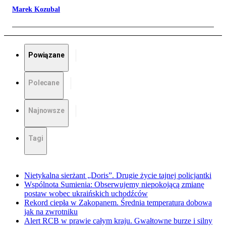
Marek Kozubal
Powiązane
Polecane
Najnowsze
Tagi
Nietykalna sierżant „Doris”. Drugie życie tajnej policjantki
Wspólnota Sumienia: Obserwujemy niepokojącą zmianę
postaw wobec ukraińskich uchodźców
Rekord ciepła w Zakopanem. Średnia temperatura dobowa
jak na zwrotniku
Alert RCB w prawie całym kraju. Gwałtowne burze i silny