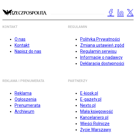
KONTAKT
REGULAMIN
O nas
Polityka Prywatności
Kontakt
Zmiana ustawień zgód
Napisz do nas
Regulamin serwisu
Informacje o nadawcy
Deklaracja dostępności
REKLAMA I PRENUMERATA
PARTNERZY
Reklama
E-kiosk.pl
Ogłoszenia
E-gazety.pl
Prenumerata
Nexto.pl
Archiwum
Mała księgowość
Kancelarierp.pl
Wieści Rolnicze
Życie Warszawy