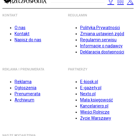
KONTAKT
REGULAMIN
O nas
Polityka Prywatności
Kontakt
Zmiana ustawień zgód
Napisz do nas
Regulamin serwisu
Informacje o nadawcy
Deklaracja dostępności
REKLAMA I PRENUMERATA
PARTNERZY
Reklama
E-kiosk.pl
Ogłoszenia
E-gazety.pl
Prenumerata
Nexto.pl
Archiwum
Mała księgowość
Kancelarierp.pl
Wieści Rolnicze
Życie Warszawy
NASZE WYDARZENIA