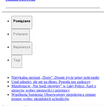
Powiązane
Polecane
Najnowsze
Tagi
Nietykalna sierżant „Doris”. Drugie życie tajnej policjantki
Upał odpuści, ale nie na długo. Pogoda nas zaskoczy
Manifestacje „Nie bądź obojętny” w całej Polsce. Apel o
sprzeciw wobec nienawiści i przemocy
Wspólnota Sumienia: Obserwujemy niepokojącą zmianę
postaw wobec ukraińskich uchodźców