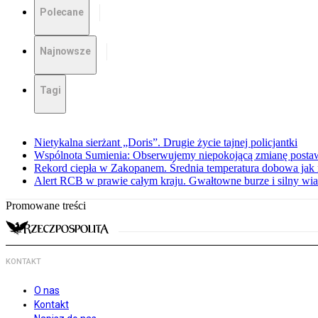
Polecane
Najnowsze
Tagi
Nietykalna sierżant „Doris”. Drugie życie tajnej policjantki
Wspólnota Sumienia: Obserwujemy niepokojącą zmianę posta
Rekord ciepła w Zakopanem. Średnia temperatura dobowa jak 
Alert RCB w prawie całym kraju. Gwałtowne burze i silny wia
Promowane treści
KONTAKT
O nas
Kontakt