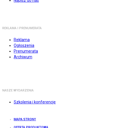
Napisz do nas
REKLAMA I PRENUMERATA
Reklama
Ogłoszenia
Prenumerata
Archiwum
NASZE WYDARZENIA
Szkolenia i konferencje
MAPA STRONY
OFERTA PRODUKTOWA