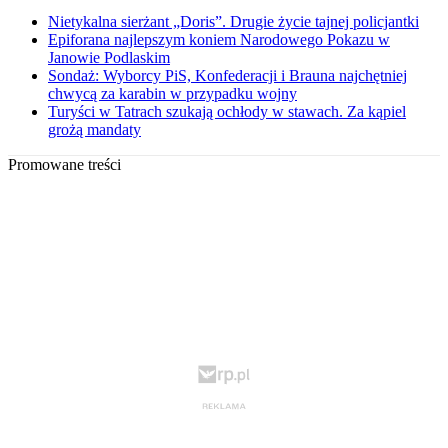
Nietykalna sierżant „Doris”. Drugie życie tajnej policjantki
Epiforana najlepszym koniem Narodowego Pokazu w
Janowie Podlaskim
Sondaż: Wyborcy PiS, Konfederacji i Brauna najchętniej
chwycą za karabin w przypadku wojny
Turyści w Tatrach szukają ochłody w stawach. Za kąpiel
grożą mandaty
Promowane treści