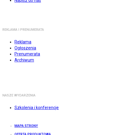
Napisz do nas
REKLAMA I PRENUMERATA
Reklama
Ogłoszenia
Prenumerata
Archiwum
NASZE WYDARZENIA
Szkolenia i konferencje
MAPA STRONY
OFERTA PRODUKTOWA