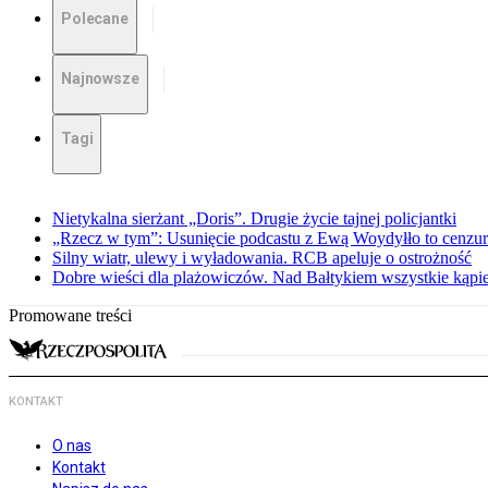
Polecane
Najnowsze
Tagi
Nietykalna sierżant „Doris”. Drugie życie tajnej policjantki
„Rzecz w tym”: Usunięcie podcastu z Ewą Woydyłło to cenzur
Silny wiatr, ulewy i wyładowania. RCB apeluje o ostrożność
Dobre wieści dla plażowiczów. Nad Bałtykiem wszystkie kąpie
Promowane treści
KONTAKT
O nas
Kontakt