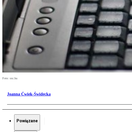
Foto: sxc.hu
Joanna Ćwiek-Świdecka
Powiązane