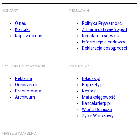
KONTAKT
REGULAMIN
O nas
Polityka Prywatności
Kontakt
Zmiana ustawień zgód
Napisz do nas
Regulamin serwisu
Informacje o nadawcy
Deklaracja dostępności
REKLAMA I PRENUMERATA
PARTNERZY
Reklama
E-kiosk.pl
Ogłoszenia
E-gazety.pl
Prenumerata
Nexto.pl
Archiwum
Mała księgowość
Kancelarierp.pl
Wieści Rolnicze
Życie Warszawy
NASZE WYDARZENIA