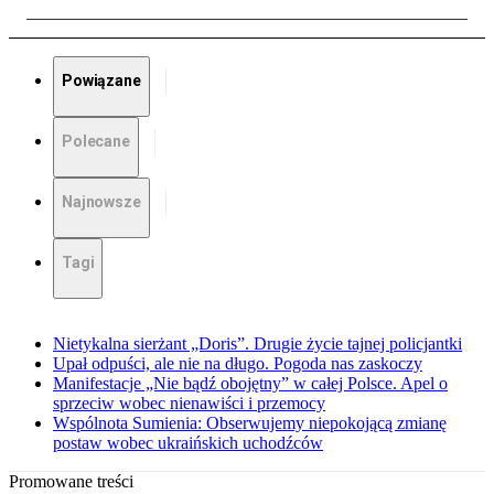
Powiązane
Polecane
Najnowsze
Tagi
Nietykalna sierżant „Doris”. Drugie życie tajnej policjantki
Upał odpuści, ale nie na długo. Pogoda nas zaskoczy
Manifestacje „Nie bądź obojętny” w całej Polsce. Apel o
sprzeciw wobec nienawiści i przemocy
Wspólnota Sumienia: Obserwujemy niepokojącą zmianę
postaw wobec ukraińskich uchodźców
Promowane treści