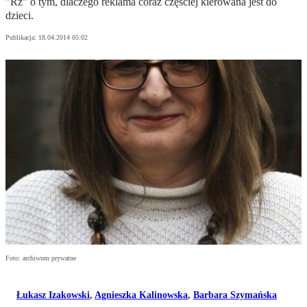
"Rz" o tym, dlaczego reklama coraz częściej kierowana jest do
dzieci.
Publikacja:
18.04.2014 05:02
Foto: archiwum prywatne
Łukasz Izakowski
,
Agnieszka Kalinowska
,
Barbara Szymańska