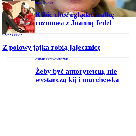
PLUS MINUS
Kibic chce oglądać walkę -
rozmowa z Joanną Jedel
WYDARZENIA
Z połowy jajka robią jajecznicę
OPINIE EKONOMICZNE
Żeby być autorytetem, nie
wystarczą kij i marchewka