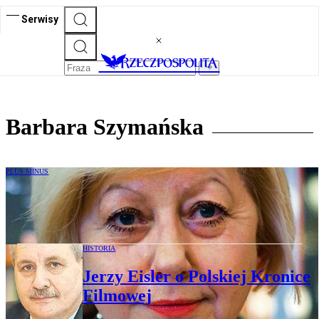
Serwisy
Barbara Szymańska
PLUS MINUS
Dziennikarze i łgarze - rozmowa z Joanną
Siedlecką
HISTORIA
Jerzy Eisler o Polskiej Kronice
Filmowej