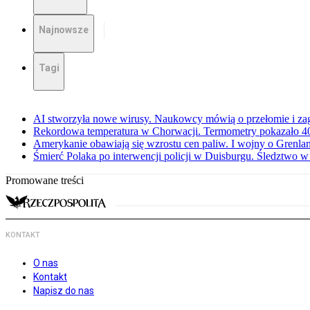
Najnowsze
Tagi
AI stworzyła nowe wirusy. Naukowcy mówią o przełomie i za
Rekordowa temperatura w Chorwacji. Termometry pokazało 40 
Amerykanie obawiają się wzrostu cen paliw. I wojny o Grenla
Śmierć Polaka po interwencji policji w Duisburgu. Śledztwo 
Promowane treści
KONTAKT
O nas
Kontakt
Napisz do nas