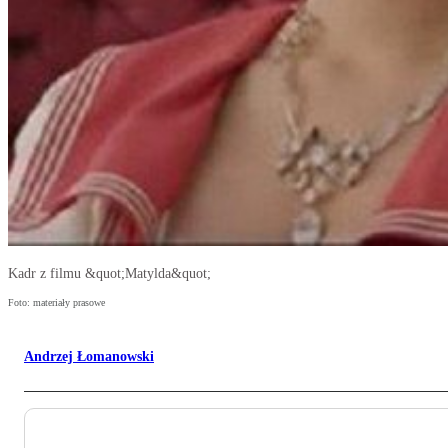
Kadr z filmu &quot;Matylda&quot;
Foto: materiały prasowe
Andrzej Łomanowski