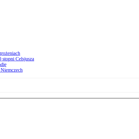
grożeniach
stopni Celsjusza
ndię
w Niemczech