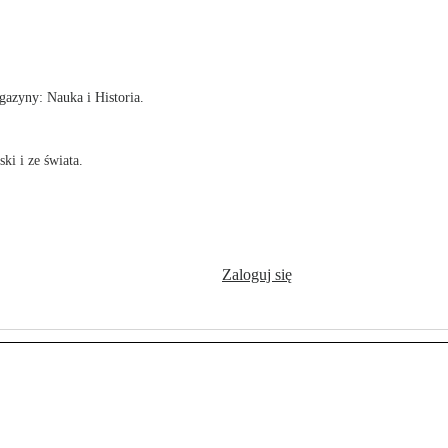
!
azyny: Nauka i Historia.
ki i ze świata.
Zaloguj się