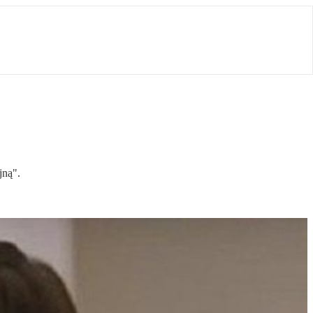
jną".