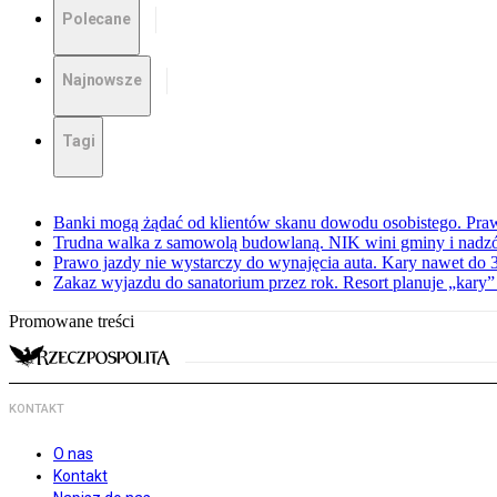
Polecane
Najnowsze
Tagi
Banki mogą żądać od klientów skanu dowodu osobistego. Praw
Trudna walka z samowolą budowlaną. NIK wini gminy i nadzór
Prawo jazdy nie wystarczy do wynajęcia auta. Kary nawet do 30
Zakaz wyjazdu do sanatorium przez rok. Resort planuje „kary”
Promowane treści
KONTAKT
O nas
Kontakt