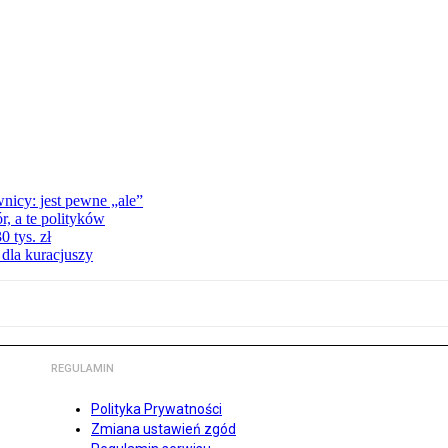
nicy: jest pewne „ale”
, a te polityków
 tys. zł
 dla kuracjuszy
REGULAMIN
Polityka Prywatności
Zmiana ustawień zgód