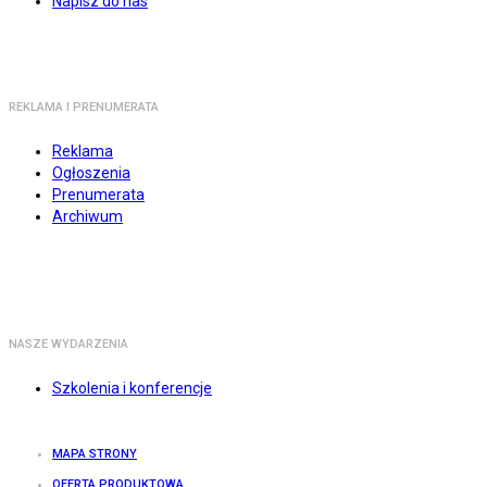
Napisz do nas
REKLAMA I PRENUMERATA
Reklama
Ogłoszenia
Prenumerata
Archiwum
NASZE WYDARZENIA
Szkolenia i konferencje
MAPA STRONY
OFERTA PRODUKTOWA