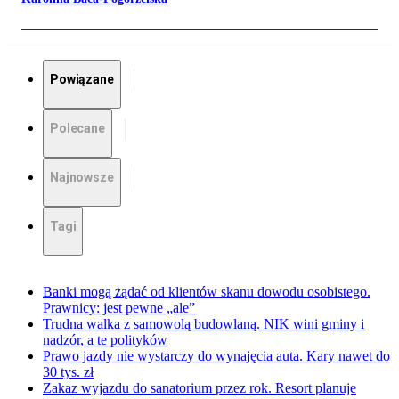
Powiązane
Polecane
Najnowsze
Tagi
Banki mogą żądać od klientów skanu dowodu osobistego.
Prawnicy: jest pewne „ale”
Trudna walka z samowolą budowlaną. NIK wini gminy i
nadzór, a te polityków
Prawo jazdy nie wystarczy do wynajęcia auta. Kary nawet do
30 tys. zł
Zakaz wyjazdu do sanatorium przez rok. Resort planuje