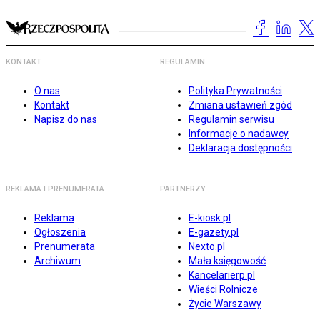
KONTAKT
REGULAMIN
O nas
Polityka Prywatności
Kontakt
Zmiana ustawień zgód
Napisz do nas
Regulamin serwisu
Informacje o nadawcy
Deklaracja dostępności
REKLAMA I PRENUMERATA
PARTNERZY
Reklama
E-kiosk.pl
Ogłoszenia
E-gazety.pl
Prenumerata
Nexto.pl
Archiwum
Mała księgowość
Kancelarierp.pl
Wieści Rolnicze
Życie Warszawy