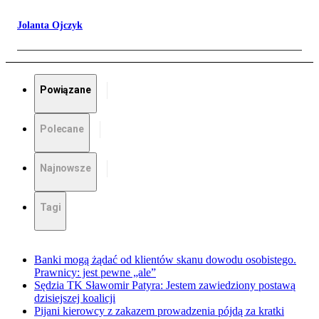
Jolanta Ojczyk
Powiązane
Polecane
Najnowsze
Tagi
Banki mogą żądać od klientów skanu dowodu osobistego.
Prawnicy: jest pewne „ale”
Sędzia TK Sławomir Patyra: Jestem zawiedziony postawą
dzisiejszej koalicji
Pijani kierowcy z zakazem prowadzenia pójdą za kratki