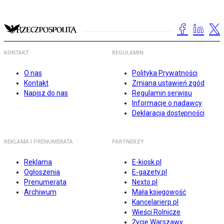
KONTAKT
REGULAMIN
O nas
Polityka Prywatności
Kontakt
Zmiana ustawień zgód
Napisz do nas
Regulamin serwisu
Informacje o nadawcy
Deklaracja dostępności
REKLAMA I PRENUMERATA
PARTNERZY
Reklama
E-kiosk.pl
Ogłoszenia
E-gazety.pl
Prenumerata
Nexto.pl
Archiwum
Mała księgowość
Kancelarierp.pl
Wieści Rolnicze
Życie Warszawy