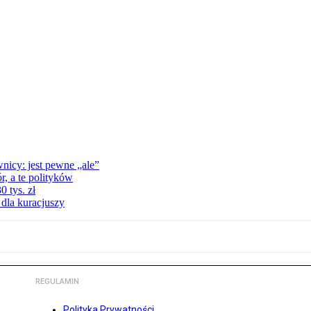
nicy: jest pewne „ale”
, a te polityków
 tys. zł
 dla kuracjuszy
REGULAMIN
Polityka Prywatności