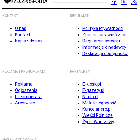
KONTAKT
REGULAMIN
O nas
Polityka Prywatności
Kontakt
Zmiana ustawień zgód
Napisz do nas
Regulamin serwisu
Informacje o nadawcy
Deklaracja dostępności
REKLAMA I PRENUMERATA
PARTNERZY
Reklama
E-kiosk.pl
Ogłoszenia
E-gazety.pl
Prenumerata
Nexto.pl
Archiwum
Mała księgowość
Kancelarierp.pl
Wieści Rolnicze
Życie Warszawy
NASZE WYDARZENIA