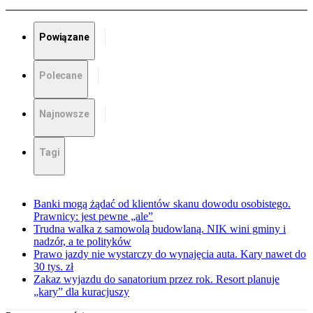
Powiązane
Polecane
Najnowsze
Tagi
Banki mogą żądać od klientów skanu dowodu osobistego.
Prawnicy: jest pewne „ale”
Trudna walka z samowolą budowlaną. NIK wini gminy i
nadzór, a te polityków
Prawo jazdy nie wystarczy do wynajęcia auta. Kary nawet do
30 tys. zł
Zakaz wyjazdu do sanatorium przez rok. Resort planuje
„kary” dla kuracjuszy