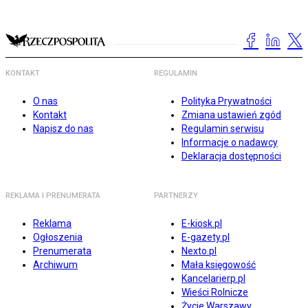
KONTAKT
REGULAMIN
O nas
Polityka Prywatności
Kontakt
Zmiana ustawień zgód
Napisz do nas
Regulamin serwisu
Informacje o nadawcy
Deklaracja dostępności
REKLAMA I PRENUMERATA
PARTNERZY
Reklama
E-kiosk.pl
Ogłoszenia
E-gazety.pl
Prenumerata
Nexto.pl
Archiwum
Mała księgowość
Kancelarierp.pl
Wieści Rolnicze
Życie Warszawy