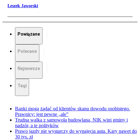
Leszek Jaworski
Powiązane
Polecane
Najnowsze
Tagi
Banki mogą żądać od klientów skanu dowodu osobistego.
Prawnicy: jest pewne „ale”
Trudna walka z samowolą budowlaną. NIK wini gminy i
nadzór, a te polityków
Prawo jazdy nie wystarczy do wynajęcia auta. Kary nawet do
30 tys. zł