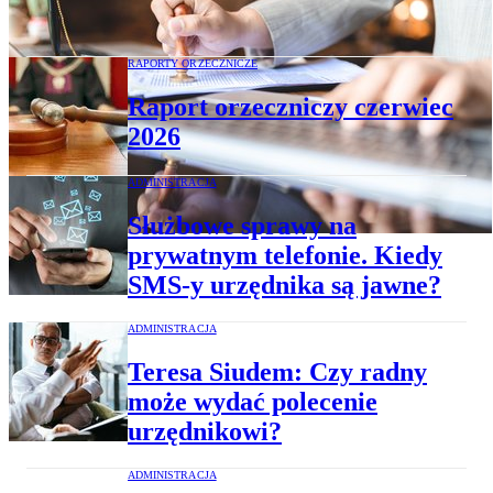
unikać modelowego orzekania
RAPORTY ORZECZNICZE
Raport orzeczniczy czerwiec
2026
ADMINISTRACJA
Służbowe sprawy na
prywatnym telefonie. Kiedy
SMS-y urzędnika są jawne?
ADMINISTRACJA
Teresa Siudem: Czy radny
może wydać polecenie
urzędnikowi?
ADMINISTRACJA