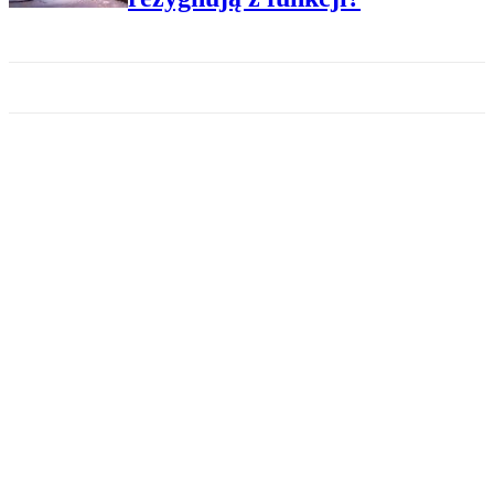
ADMINISTRACJA
Regulamin pracy w
samorządzie
DANE OSOBOWE
Czy związek zawodowy może
bez łamania RODO
wykorzystać czyjś wizerunek
na billbordzie w obronie praw
pracowników?
ADMINISTRACJA