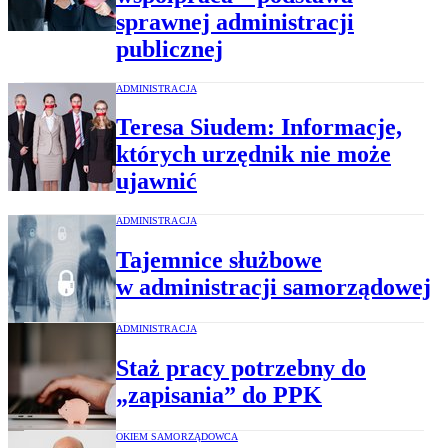
sprawnej administracji
publicznej
ADMINISTRACJA
Teresa Siudem: Informacje,
których urzędnik nie może
ujawnić
ADMINISTRACJA
Tajemnice służbowe
w administracji samorządowej
ADMINISTRACJA
Staż pracy potrzebny do
„zapisania” do PPK
OKIEM SAMORZĄDOWCA