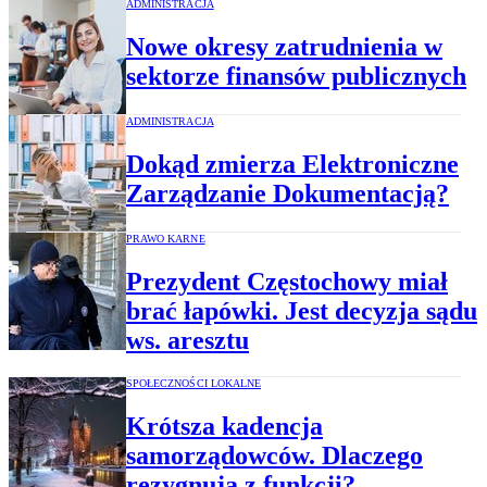
ADMINISTRACJA
Nowe okresy zatrudnienia w
sektorze finansów publicznych
ADMINISTRACJA
Dokąd zmierza Elektroniczne
Zarządzanie Dokumentacją?
PRAWO KARNE
Prezydent Częstochowy miał
brać łapówki. Jest decyzja sądu
ws. aresztu
SPOŁECZNOŚCI LOKALNE
Krótsza kadencja
samorządowców. Dlaczego
rezygnują z funkcji?