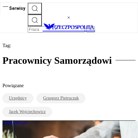
Serwisy
Tag:
Pracownicy Samorządowi
Powiązane
Urzędnicy
Grzegorz Pietruczuk
Jacek Wojciechowicz
ADMINISTRACJA
Urzędnicy wyższej instancji nie mogą