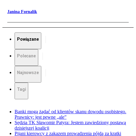
Janina Fornalik
Powiązane
Polecane
Najnowsze
Tagi
Banki mogą żądać od klientów skanu dowodu osobistego.
Prawnicy: jest pewne „ale”
Sędzia TK Sławomir Patyra: Jestem zawiedziony postawą
dzisiejszej koalicji
Pijani kierowcy z zakazem prowadzenia pójdą za kratki