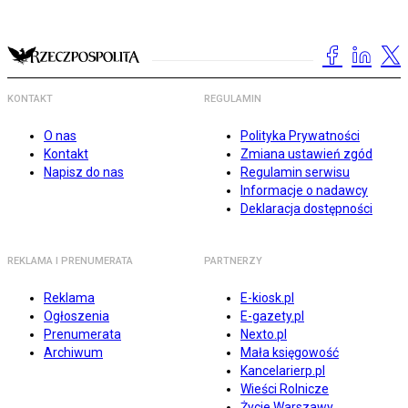
KONTAKT
REGULAMIN
O nas
Polityka Prywatności
Kontakt
Zmiana ustawień zgód
Napisz do nas
Regulamin serwisu
Informacje o nadawcy
Deklaracja dostępności
REKLAMA I PRENUMERATA
PARTNERZY
Reklama
E-kiosk.pl
Ogłoszenia
E-gazety.pl
Prenumerata
Nexto.pl
Archiwum
Mała księgowość
Kancelarierp.pl
Wieści Rolnicze
Życie Warszawy