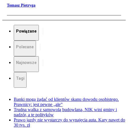
Tomasz Pietryga
Powiązane
Polecane
Najnowsze
Tagi
Banki mogą żądać od klientów skanu dowodu osobistego.
Prawnicy: jest pewne „ale”
Trudna walka z samowolą budowlaną. NIK wini gminy i
nadzór, a te polityków
Prawo jazdy nie wystarczy do wynajęcia auta. Kary nawet do
30 tys. zł