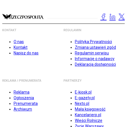
KONTAKT
REGULAMIN
O nas
Polityka Prywatności
Kontakt
Zmiana ustawień zgód
Napisz do nas
Regulamin serwisu
Informacje o nadawcy
Deklaracja dostępności
REKLAMA I PRENUMERATA
PARTNERZY
Reklama
E-kiosk.pl
Ogłoszenia
E-gazety.pl
Prenumerata
Nexto.pl
Archiwum
Mała księgowość
Kancelarierp.pl
Wieści Rolnicze
Życie Warszawy