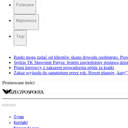
Polecane
Najnowsze
Tagi
Banki mogą żądać od klientów skanu dowodu osobistego. Praw
Sędzia TK Sławomir Patyra: Jestem zawiedziony postawą dzisiej
Pijani kierowcy z zakazem prowadzenia pójdą za kratki
Zakaz wyjazdu do sanatorium przez rok. Resort planuje „kary”
Promowane treści
KONTAKT
O nas
Kontakt