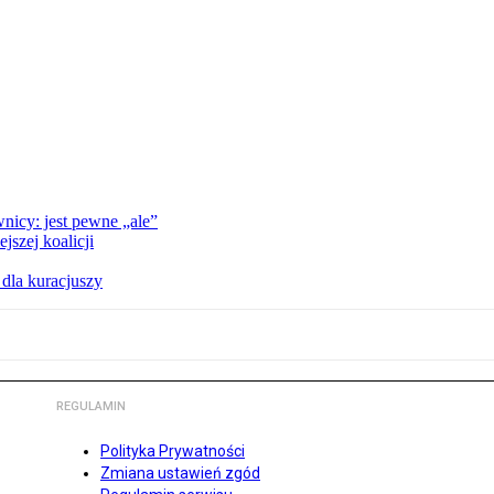
nicy: jest pewne „ale”
szej koalicji
 dla kuracjuszy
REGULAMIN
Polityka Prywatności
Zmiana ustawień zgód