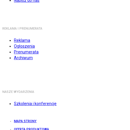
Napisz do nas
REKLAMA I PRENUMERATA
Reklama
Ogłoszenia
Prenumerata
Archiwum
NASZE WYDARZENIA
Szkolenia i konferencje
MAPA STRONY
OFERTA PRODUKTOWA