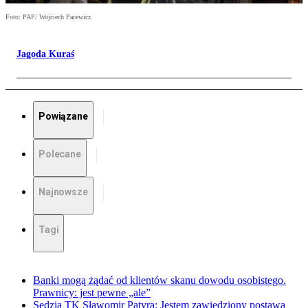
Foto: PAP/ Wojciech Pacewicz
Jagoda Kuraś
Powiązane
Polecane
Najnowsze
Tagi
Banki mogą żądać od klientów skanu dowodu osobistego.
Prawnicy: jest pewne „ale”
Sędzia TK Sławomir Patyra: Jestem zawiedziony postawą