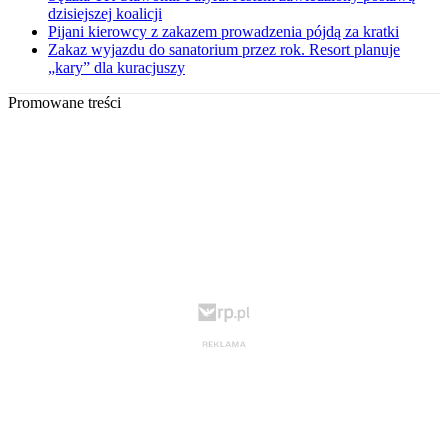
dzisiejszej koalicji
Pijani kierowcy z zakazem prowadzenia pójdą za kratki
Zakaz wyjazdu do sanatorium przez rok. Resort planuje
„kary” dla kuracjuszy
Promowane treści