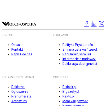
KONTAKT
REGULAMIN
O nas
Polityka Prywatności
Kontakt
Zmiana ustawień zgód
Napisz do nas
Regulamin serwisu
Informacje o nadawcy
Deklaracja dostępności
REKLAMA I PRENUMERATA
PARTNERZY
Reklama
E-kiosk.pl
Ogłoszenia
E-gazety.pl
Prenumerata
Nexto.pl
Archiwum
Mała księgowość
Kancelarierp.pl