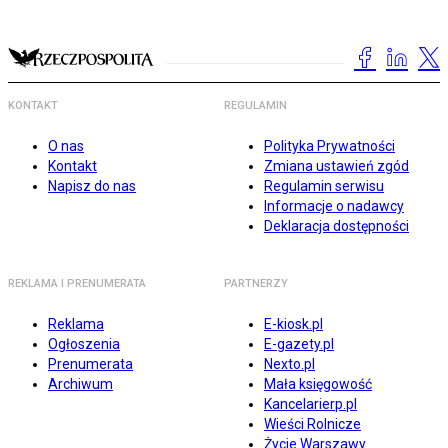
KONTAKT
REGULAMIN
O nas
Polityka Prywatności
Kontakt
Zmiana ustawień zgód
Napisz do nas
Regulamin serwisu
Informacje o nadawcy
Deklaracja dostępności
REKLAMA I PRENUMERATA
PARTNERZY
Reklama
E-kiosk.pl
Ogłoszenia
E-gazety.pl
Prenumerata
Nexto.pl
Archiwum
Mała księgowość
Kancelarierp.pl
Wieści Rolnicze
Życie Warszawy