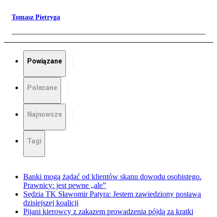
Tomasz Pietryga
Powiązane
Polecane
Najnowsze
Tagi
Banki mogą żądać od klientów skanu dowodu osobistego.
Prawnicy: jest pewne „ale”
Sędzia TK Sławomir Patyra: Jestem zawiedziony postawą
dzisiejszej koalicji
Pijani kierowcy z zakazem prowadzenia pójdą za kratki