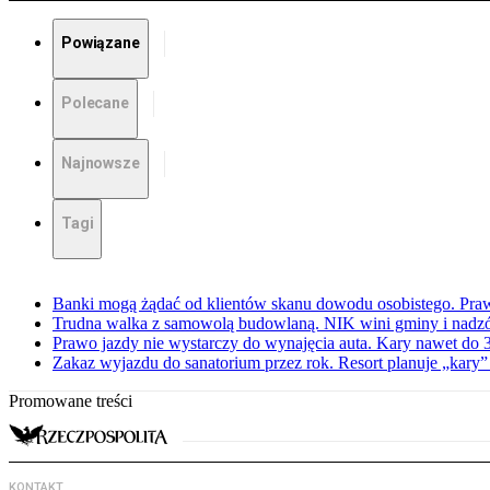
Powiązane
Polecane
Najnowsze
Tagi
Banki mogą żądać od klientów skanu dowodu osobistego. Praw
Trudna walka z samowolą budowlaną. NIK wini gminy i nadzór
Prawo jazdy nie wystarczy do wynajęcia auta. Kary nawet do 30
Zakaz wyjazdu do sanatorium przez rok. Resort planuje „kary”
Promowane treści
KONTAKT