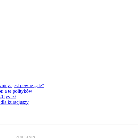
nicy: jest pewne „ale”
, a te polityków
 tys. zł
 dla kuracjuszy
REGULAMIN