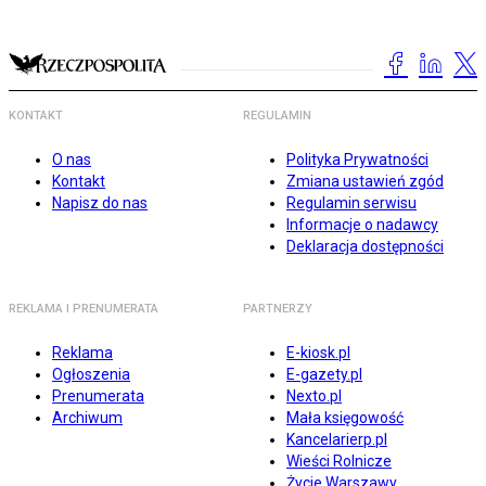
KONTAKT
REGULAMIN
O nas
Polityka Prywatności
Kontakt
Zmiana ustawień zgód
Napisz do nas
Regulamin serwisu
Informacje o nadawcy
Deklaracja dostępności
REKLAMA I PRENUMERATA
PARTNERZY
Reklama
E-kiosk.pl
Ogłoszenia
E-gazety.pl
Prenumerata
Nexto.pl
Archiwum
Mała księgowość
Kancelarierp.pl
Wieści Rolnicze
Życie Warszawy