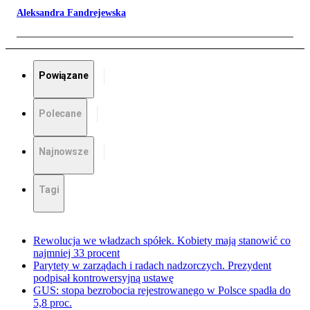
Aleksandra Fandrejewska
Powiązane
Polecane
Najnowsze
Tagi
Rewolucja we władzach spółek. Kobiety mają stanowić co
najmniej 33 procent
Parytety w zarządach i radach nadzorczych. Prezydent
podpisał kontrowersyjną ustawę
GUS: stopa bezrobocia rejestrowanego w Polsce spadła do
5,8 proc.