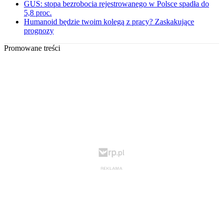
GUS: stopa bezrobocia rejestrowanego w Polsce spadła do
5,8 proc.
Humanoid będzie twoim kolegą z pracy? Zaskakujące
prognozy
Promowane treści