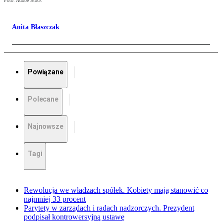
Foto: Adobe Stock
Anita Błaszczak
Powiązane
Polecane
Najnowsze
Tagi
Rewolucja we władzach spółek. Kobiety mają stanowić co
najmniej 33 procent
Parytety w zarządach i radach nadzorczych. Prezydent
podpisał kontrowersyjną ustawę