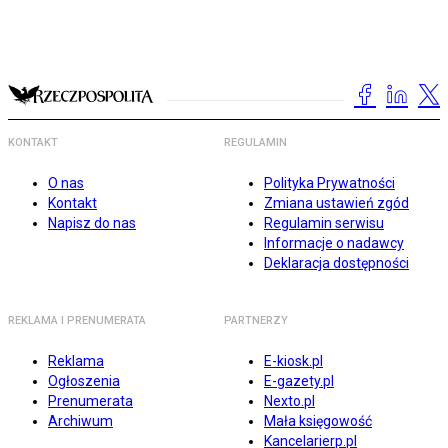
KONTAKT
REGULAMIN
O nas
Polityka Prywatności
Kontakt
Zmiana ustawień zgód
Napisz do nas
Regulamin serwisu
Informacje o nadawcy
Deklaracja dostępności
REKLAMA I PRENUMERATA
PARTNERZY
Reklama
E-kiosk.pl
Ogłoszenia
E-gazety.pl
Prenumerata
Nexto.pl
Archiwum
Mała księgowość
Kancelarierp.pl