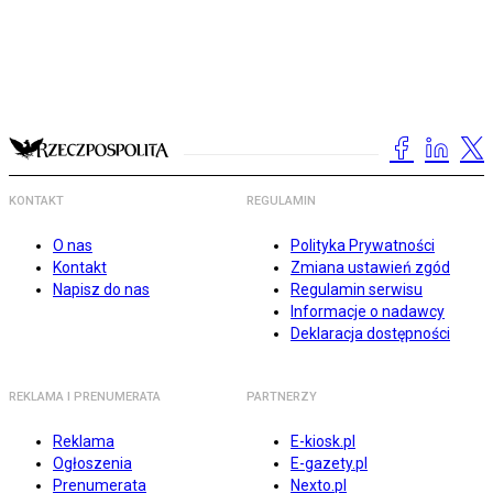
KONTAKT
REGULAMIN
O nas
Polityka Prywatności
Kontakt
Zmiana ustawień zgód
Napisz do nas
Regulamin serwisu
Informacje o nadawcy
Deklaracja dostępności
REKLAMA I PRENUMERATA
PARTNERZY
Reklama
E-kiosk.pl
Ogłoszenia
E-gazety.pl
Prenumerata
Nexto.pl