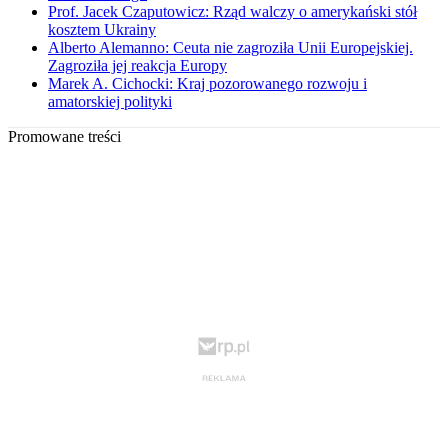
Prof. Jacek Czaputowicz: Rząd walczy o amerykański stół
kosztem Ukrainy
Alberto Alemanno: Ceuta nie zagroziła Unii Europejskiej.
Zagroziła jej reakcja Europy
Marek A. Cichocki: Kraj pozorowanego rozwoju i
amatorskiej polityki
Promowane treści