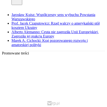
Jarosław Kuisz: Współczesny sens wybuchu Powstania
Warszawskiego
Prof. Jacek Czaputowicz: Rząd walczy o amerykański stół
kosztem Ukrainy
Alberto Alemanno: Ceuta nie zagroziła Unii Europejskiej.
Zagroziła jej reakcja Europy
Marek A. Cichocki: Kraj pozorowanego rozwoju i
amatorskiej polityki
Promowane treści