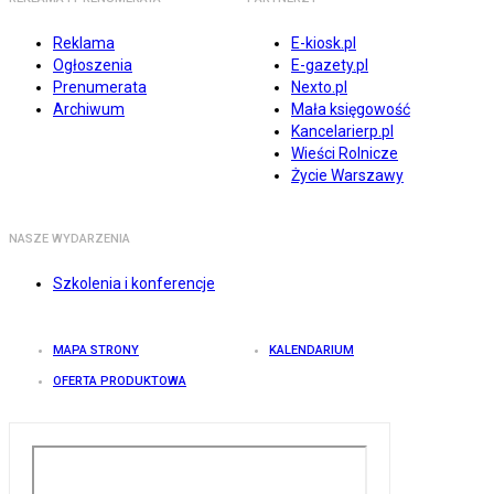
Reklama
E-kiosk.pl
Ogłoszenia
E-gazety.pl
Prenumerata
Nexto.pl
Archiwum
Mała księgowość
Kancelarierp.pl
Wieści Rolnicze
Życie Warszawy
NASZE WYDARZENIA
Szkolenia i konferencje
MAPA STRONY
KALENDARIUM
OFERTA PRODUKTOWA