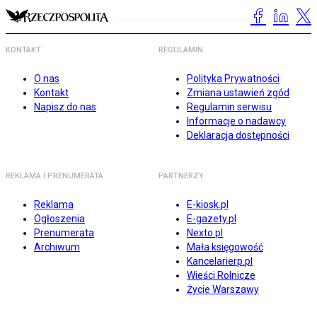
KONTAKT
REGULAMIN
O nas
Polityka Prywatności
Kontakt
Zmiana ustawień zgód
Napisz do nas
Regulamin serwisu
Informacje o nadawcy
Deklaracja dostępności
REKLAMA I PRENUMERATA
PARTNERZY
Reklama
E-kiosk.pl
Ogłoszenia
E-gazety.pl
Prenumerata
Nexto.pl
Archiwum
Mała księgowość
Kancelarierp.pl
Wieści Rolnicze
Życie Warszawy