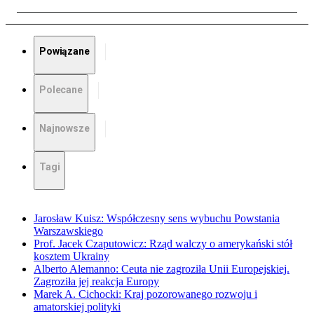
Powiązane
Polecane
Najnowsze
Tagi
Jarosław Kuisz: Współczesny sens wybuchu Powstania
Warszawskiego
Prof. Jacek Czaputowicz: Rząd walczy o amerykański stół
kosztem Ukrainy
Alberto Alemanno: Ceuta nie zagroziła Unii Europejskiej.
Zagroziła jej reakcja Europy
Marek A. Cichocki: Kraj pozorowanego rozwoju i
amatorskiej polityki