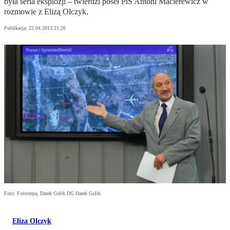
była seria eksplozji – twierdzi poseł PiS Antoni Macierewicz w
rozmowie z Elizą Olczyk.
Publikacja:
22.04.2013 21:26
Foto: Fotorzepa, Darek Golik DG Darek Golik
Eliza Olczyk