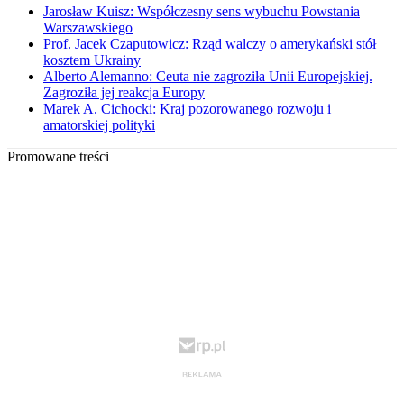
Jarosław Kuisz: Współczesny sens wybuchu Powstania
Warszawskiego
Prof. Jacek Czaputowicz: Rząd walczy o amerykański stół
kosztem Ukrainy
Alberto Alemanno: Ceuta nie zagroziła Unii Europejskiej.
Zagroziła jej reakcja Europy
Marek A. Cichocki: Kraj pozorowanego rozwoju i
amatorskiej polityki
Promowane treści