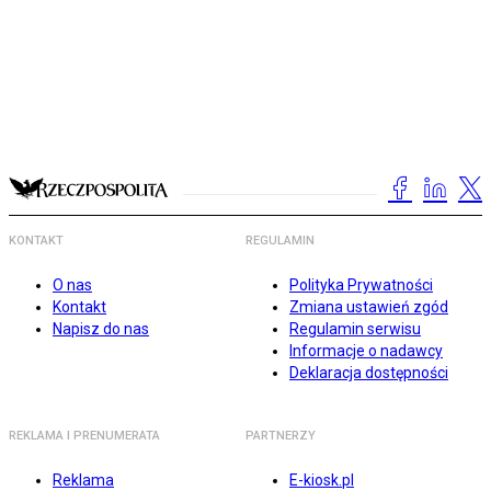
KONTAKT
REGULAMIN
O nas
Polityka Prywatności
Kontakt
Zmiana ustawień zgód
Napisz do nas
Regulamin serwisu
Informacje o nadawcy
Deklaracja dostępności
REKLAMA I PRENUMERATA
PARTNERZY
Reklama
E-kiosk.pl