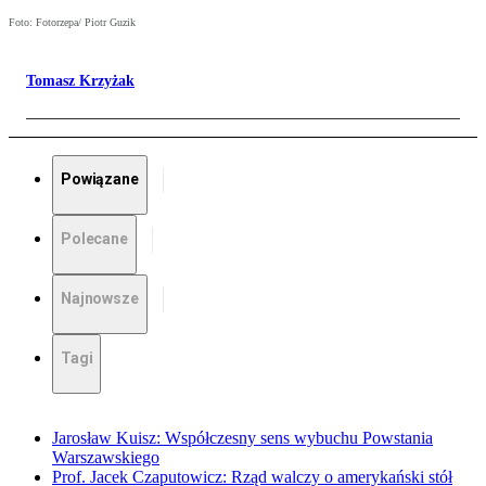
Foto: Fotorzepa/ Piotr Guzik
Tomasz Krzyżak
Powiązane
Polecane
Najnowsze
Tagi
Jarosław Kuisz: Współczesny sens wybuchu Powstania
Warszawskiego
Prof. Jacek Czaputowicz: Rząd walczy o amerykański stół