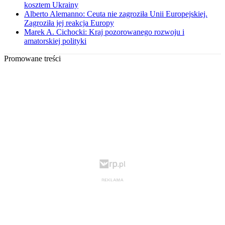
kosztem Ukrainy
Alberto Alemanno: Ceuta nie zagroziła Unii Europejskiej.
Zagroziła jej reakcja Europy
Marek A. Cichocki: Kraj pozorowanego rozwoju i
amatorskiej polityki
Promowane treści