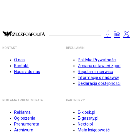
KONTAKT
REGULAMIN
O nas
Polityka Prywatności
Kontakt
Zmiana ustawień zgód
Napisz do nas
Regulamin serwisu
Informacje o nadawcy
Deklaracja dostępności
REKLAMA I PRENUMERATA
PARTNERZY
Reklama
E-kiosk.pl
Ogłoszenia
E-gazety.pl
Prenumerata
Nexto.pl
Archiwum
Mała księgowość