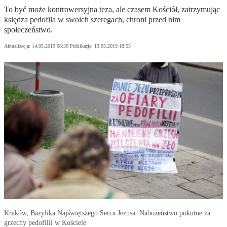
To być może kontrowersyjna teza, ale czasem Kościół, zatrzymując
księdza pedofila w swoich szeregach, chroni przed nim
społeczeństwo.
Aktualizacja:
14.05.2019 08:39
Publikacja:
13.05.2019 18:53
Kraków, Bazylika Najświętszego Serca Jezusa. Nabożeństwo pokutne za
grzechy pedofilii w Kościele