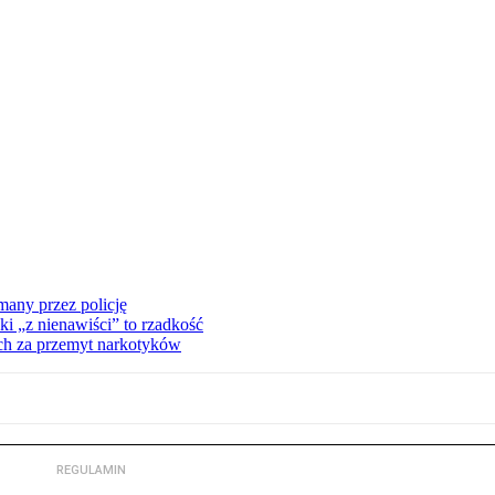
many przez policję
ki „z nienawiści” to rzadkość
ch za przemyt narkotyków
REGULAMIN