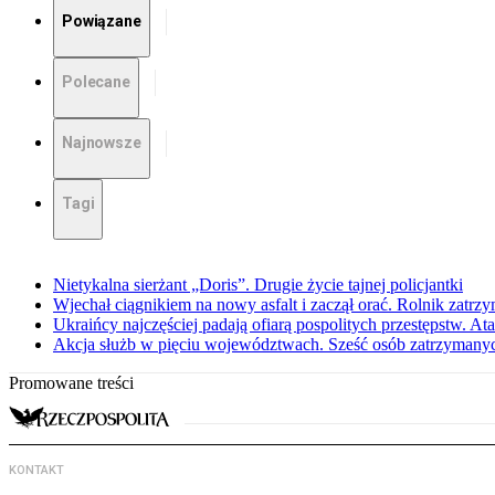
Powiązane
Polecane
Najnowsze
Tagi
Nietykalna sierżant „Doris”. Drugie życie tajnej policjantki
Wjechał ciągnikiem na nowy asfalt i zaczął orać. Rolnik zatrzy
Ukraińcy najczęściej padają ofiarą pospolitych przestępstw. Ata
Akcja służb w pięciu województwach. Sześć osób zatrzymany
Promowane treści
KONTAKT