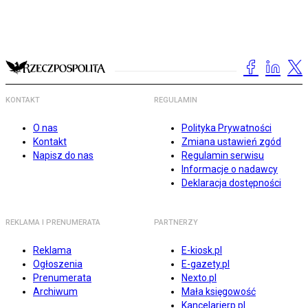
KONTAKT
REGULAMIN
O nas
Polityka Prywatności
Kontakt
Zmiana ustawień zgód
Napisz do nas
Regulamin serwisu
Informacje o nadawcy
Deklaracja dostępności
REKLAMA I PRENUMERATA
PARTNERZY
Reklama
E-kiosk.pl
Ogłoszenia
E-gazety.pl
Prenumerata
Nexto.pl
Archiwum
Mała księgowość
Kancelarierp.pl