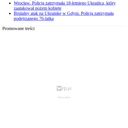
Wrocław. Policja zatrzymała 18-letniego Ukraińca, który
zaatakował nożem kobietę
Brutalny atak na Ukrainkę w Gdyni. Policja zatrzymała
podejrzanego 76-latka
Promowane treści