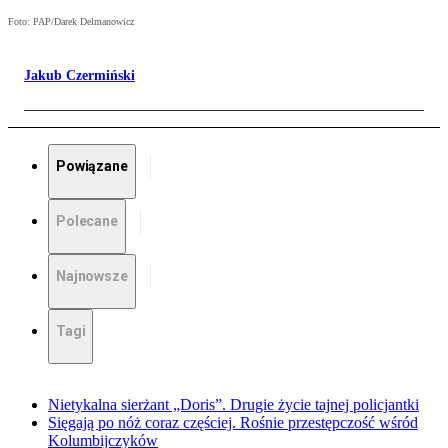
Foto: PAP/Darek Delmanowicz
Jakub Czermiński
Powiązane
Polecane
Najnowsze
Tagi
Nietykalna sierżant „Doris”. Drugie życie tajnej policjantki
Sięgają po nóż coraz częściej. Rośnie przestępczość wśród
Kolumbijczyków