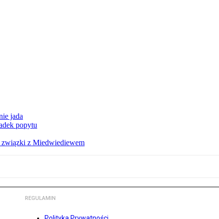
nie jada
adek popytu
a związki z Miedwiediewem
REGULAMIN
Polityka Prywatności