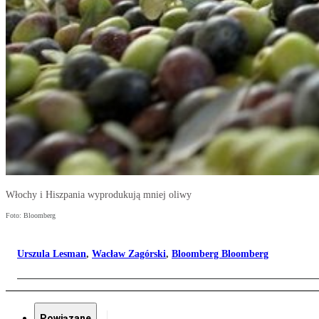
Włochy i Hiszpania wyprodukują mniej oliwy
Foto: Bloomberg
Urszula Lesman
,
Wacław Zagórski
,
Bloomberg Bloomberg
Powiązane