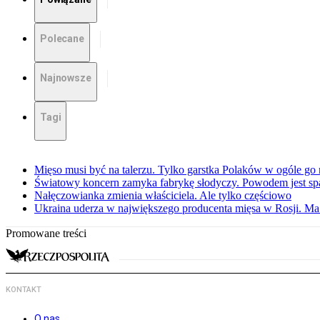
Polecane
Najnowsze
Tagi
Mięso musi być na talerzu. Tylko garstka Polaków w ogóle go 
Światowy koncern zamyka fabrykę słodyczy. Powodem jest sp
Nałęczowianka zmienia właściciela. Ale tylko częściowo
Ukraina uderza w największego producenta mięsa w Rosji. M
Promowane treści
KONTAKT
O nas