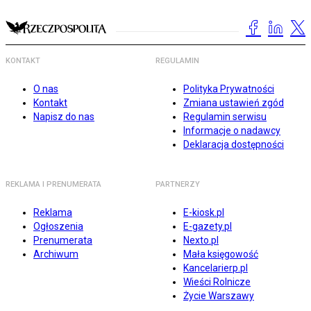
KONTAKT
REGULAMIN
O nas
Polityka Prywatności
Kontakt
Zmiana ustawień zgód
Napisz do nas
Regulamin serwisu
Informacje o nadawcy
Deklaracja dostępności
REKLAMA I PRENUMERATA
PARTNERZY
Reklama
E-kiosk.pl
Ogłoszenia
E-gazety.pl
Prenumerata
Nexto.pl
Archiwum
Mała księgowość
Kancelarierp.pl
Wieści Rolnicze
Życie Warszawy