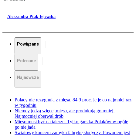
Foto: Adobe Stock
Aleksandra Ptak-Iglewska
Powiązane
Polecane
Najnowsze
Polacy nie rezygnują z mięsa. 84,9 proc. je je co najmniej raz
w tygodniu
Niemcy jedzą więcej mięsa, ale produkują go mniej.
Najmocniej oberwał drób
Mięso musi być na talerzu. Tylko garstka Polaków w ogóle
go nie jada
Światowy koncern zamyka fabrykę słodyczy. Powodem jest