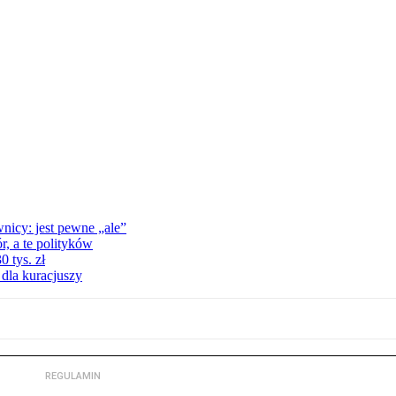
nicy: jest pewne „ale”
, a te polityków
 tys. zł
 dla kuracjuszy
REGULAMIN