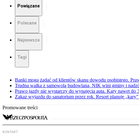
Powiązane
Polecane
Najnowsze
Tagi
Banki mogą żądać od klientów skanu dowodu osobistego. Praw
Trudna walka z samowolą budowlaną. NIK wini gminy i nadzór
Prawo jazdy nie wystarczy do wynajęcia auta. Kary nawet do 30
Zakaz wyjazdu do sanatorium przez rok. Resort planuje „kary”
Promowane treści
KONTAKT