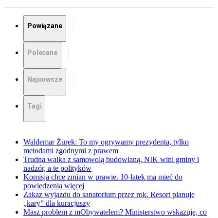
Powiązane
Polecane
Najnowsze
Tagi
Waldemar Żurek: To my ogrywamy prezydenta, tylko
metodami zgodnymi z prawem
Trudna walka z samowolą budowlaną. NIK wini gminy i
nadzór, a te polityków
Komisja chce zmian w prawie. 10-latek ma mieć do
powiedzenia więcej
Zakaz wyjazdu do sanatorium przez rok. Resort planuje
„kary” dla kuracjuszy
Masz problem z mObywatelem? Ministerstwo wskazuje, co