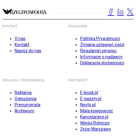
KONTAKT
REGULAMIN
O nas
Polityka Prywatności
Kontakt
Zmiana ustawień zgód
Napisz do nas
Regulamin serwisu
Informacje o nadawcy
Deklaracja dostępności
REKLAMA I PRENUMERATA
PARTNERZY
Reklama
E-kiosk.pl
Ogłoszenia
E-gazety.pl
Prenumerata
Nexto.pl
Archiwum
Mała księgowość
Kancelarierp.pl
Wieści Rolnicze
Życie Warszawy