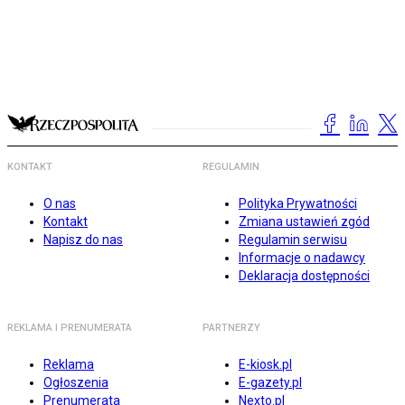
KONTAKT
REGULAMIN
O nas
Polityka Prywatności
Kontakt
Zmiana ustawień zgód
Napisz do nas
Regulamin serwisu
Informacje o nadawcy
Deklaracja dostępności
REKLAMA I PRENUMERATA
PARTNERZY
Reklama
E-kiosk.pl
Ogłoszenia
E-gazety.pl
Prenumerata
Nexto.pl