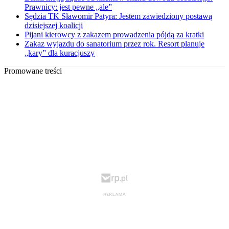
Prawnicy: jest pewne „ale”
Sędzia TK Sławomir Patyra: Jestem zawiedziony postawą
dzisiejszej koalicji
Pijani kierowcy z zakazem prowadzenia pójdą za kratki
Zakaz wyjazdu do sanatorium przez rok. Resort planuje
„kary” dla kuracjuszy
Promowane treści